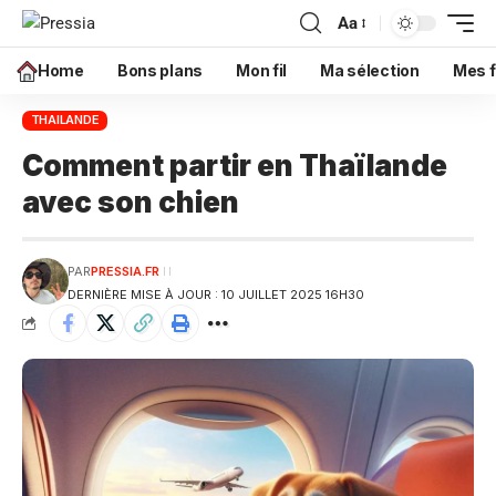
Aa
Home
Bons plans
Mon fil
Ma sélection
Mes f
THAILANDE
Comment partir en Thaïlande
avec son chien
PAR
PRESSIA.FR
DERNIÈRE MISE À JOUR : 10 JUILLET 2025 16H30