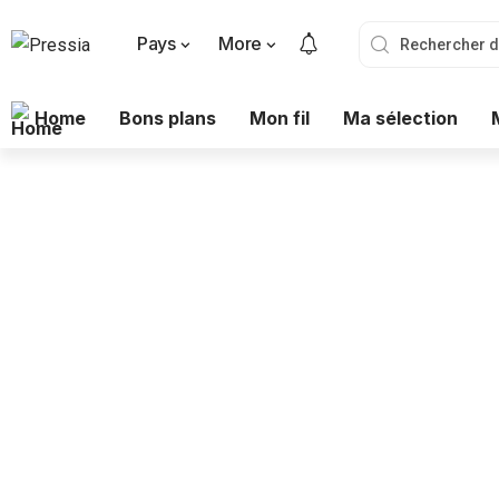
Pays
More
Home
Bons plans
Mon fil
Ma sélection