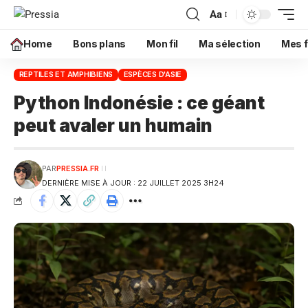
Aa
Home
Bons plans
Mon fil
Ma sélection
Mes f
REPTILES ET AMPHIBIENS
ESPÈCES D'ASIE
Python Indonésie : ce géant
peut avaler un humain
PAR
PRESSIA.FR
DERNIÈRE MISE À JOUR : 22 JUILLET 2025 3H24