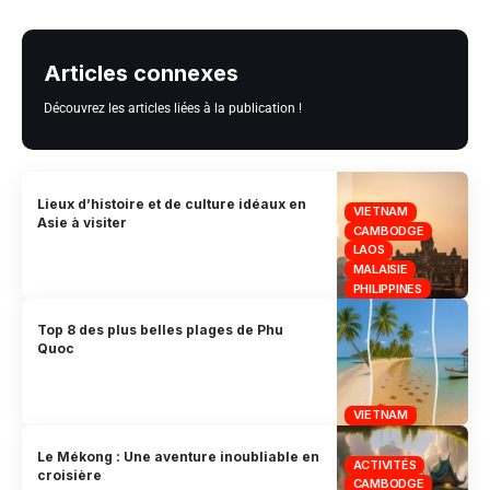
Articles connexes
Découvrez les articles liées à la publication !
Lieux d’histoire et de culture idéaux en
VIETNAM
Asie à visiter
CAMBODGE
LAOS
MALAISIE
PHILIPPINES
Top 8 des plus belles plages de Phu
Quoc
VIETNAM
Le Mékong : Une aventure inoubliable en
ACTIVITÉS
croisière
CAMBODGE