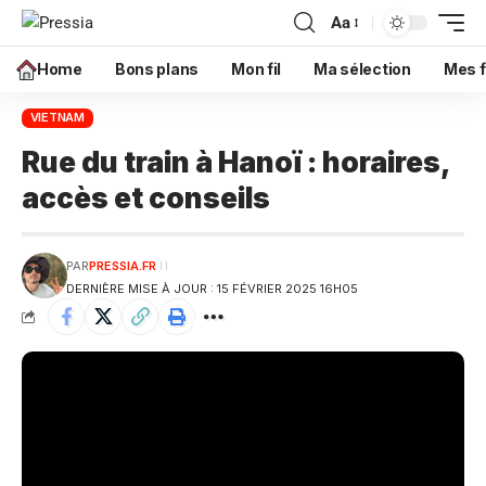
Aa
Home
Bons plans
Mon fil
Ma sélection
Mes f
VIETNAM
Rue du train à Hanoï : horaires,
accès et conseils
PAR
PRESSIA.FR
DERNIÈRE MISE À JOUR : 15 FÉVRIER 2025 16H05