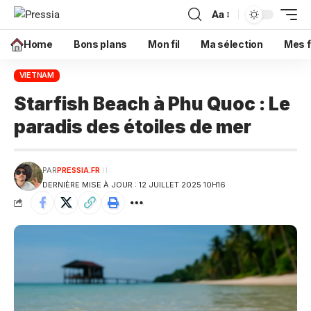
Aa
Home
Bons plans
Mon fil
Ma sélection
Mes f
VIETNAM
Starfish Beach à Phu Quoc : Le
paradis des étoiles de mer
PAR
PRESSIA.FR
DERNIÈRE MISE À JOUR : 12 JUILLET 2025 10H16