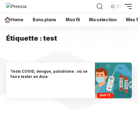
Home
Bons plans
Mon fil
Ma sélection
Mes f
Étiquette :
test
Tests COVID, dengue, paludisme : où se
faire tester en Asie
SANTÉ