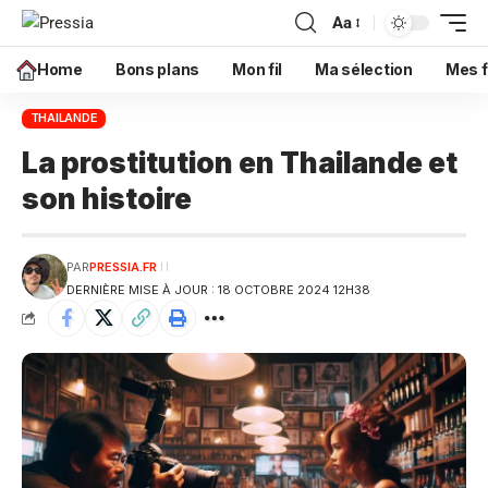
Aa
Home
Bons plans
Mon fil
Ma sélection
Mes f
THAILANDE
La prostitution en Thailande et
son histoire
PAR
PRESSIA.FR
DERNIÈRE MISE À JOUR : 18 OCTOBRE 2024 12H38