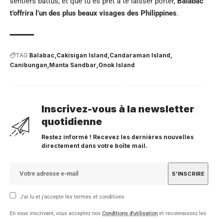
sentiers battus, et que tu es prêt à te laisser porter,
Balabac
t’offrira l’un des plus beaux visages des Philippines
.
TAG
Balabac
Cakisigan Island
Candaraman Island
Canibungan
Manta Sandbar
Onok Island
Inscrivez-vous à la newsletter
quotidienne
Restez informé ! Recevez les dernières nouvelles
directement dans votre boîte mail.
J'ai lu et j'accepte les termes et conditions
En vous inscrivant, vous acceptez nos
Conditions d'utilisation
et reconnaissez les