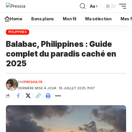
Aa
Home
Bons plans
Mon fil
Ma sélection
Mes f
PHILIPPINES
Balabac, Philippines : Guide
complet du paradis caché en
2025
PAR
PRESSIA.FR
DERNIÈRE MISE À JOUR : 18 JUILLET 2025 7H37