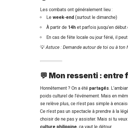
Les combats ont généralement lieu :
Le
week-end
(surtout le dimanche)
À partir de
14h
et parfois jusqu’en début
En cas de fête locale ou jour férié, il p
💡
Astuce : Demande autour de toi ou à ton h
💬 Mon ressenti : entre 
Honnêtement ? On a été
partagés
. L’ambian
poids culturel de l’événement. Mais en même
se relève plus, ce n’est pas simple à encais
Ce n’est pas un spectacle à prendre à la légè
choisir de ne pas y assister. Mais si tu veu
culture philippine
, ça vaut le détour.