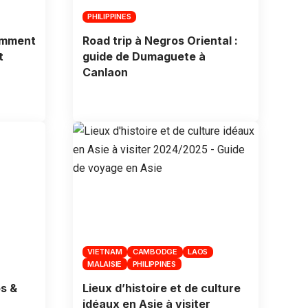
PHILIPPINES
omment
Road trip à Negros Oriental :
t
guide de Dumaguete à
Canlaon
VIETNAM
CAMBODGE
LAOS
MALAISIE
PHILIPPINES
os &
Lieux d’histoire et de culture
idéaux en Asie à visiter