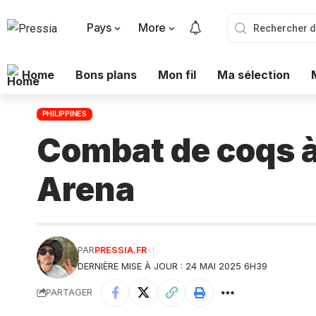
Pays
More
Home
Bons plans
Mon fil
Ma sélection
PHILIPPINES
Combat de coqs à 
Arena
PAR
PRESSIA.FR
DERNIÈRE MISE À JOUR : 24 MAI 2025 6H39
PARTAGER