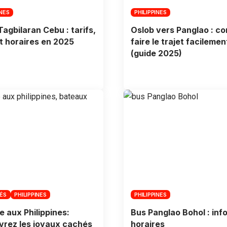
INES
PHILIPPINES
Tagbilaran Cebu : tarifs,
Oslob vers Panglao : c
et horaires en 2025
faire le trajet facilemen
(guide 2025)
TÉS
PHILIPPINES
PHILIPPINES
 aux Philippines:
Bus Panglao Bohol : inf
rez les joyaux cachés
horaires