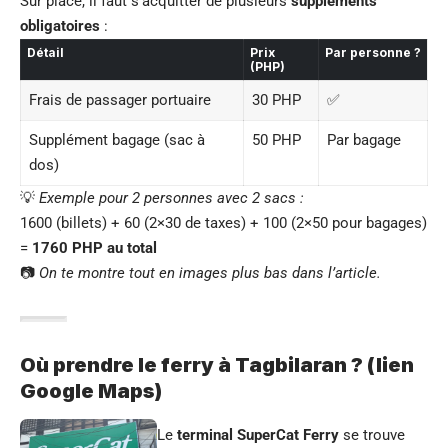
Sur place, il faut s’acquitter de plusieurs
suppléments
obligatoires
:
Détail
Prix
Par personne ?
(PHP)
Frais de passager portuaire
30 PHP
✅
Supplément bagage (sac à
50 PHP
Par bagage
dos)
💡
Exemple pour 2 personnes avec 2 sacs :
1600 (billets) + 60 (2×30 de taxes) + 100 (2×50 pour bagages)
=
1760 PHP au total
📷
On te montre tout en images plus bas dans l’article.
Où prendre le ferry à Tagbilaran ? (lien
Google Maps)
Le
terminal SuperCat Ferry
se trouve