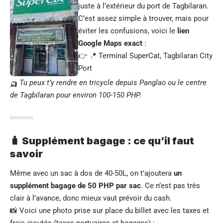
juste à l’extérieur du port de Tagbilaran.
C’est assez simple à trouver, mais pour
éviter les confusions, voici le
lien
Google Maps exact
:
👉
📍 Terminal SuperCat, Tagbilaran City
Port
🛺
Tu peux t’y rendre en tricycle depuis Panglao ou le centre
de Tagbilaran pour environ 100-150 PHP.
🧳 Supplément bagage : ce qu’il faut
savoir
Même avec un sac à dos de 40-50L, on t’ajoutera
un
supplément bagage de 50 PHP par sac
. Ce n’est pas très
clair à l’avance, donc mieux vaut prévoir du cash.
📸 Voici une photo prise sur place du billet avec les taxes et
frais ajoutés (taxes portuaires et bagages) :