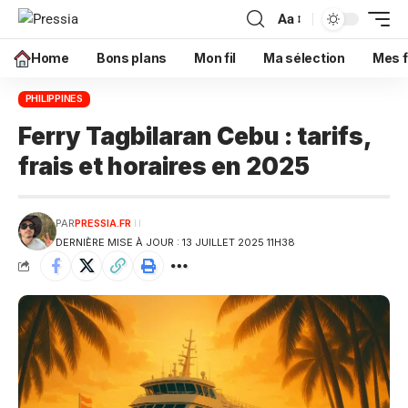
Aa
Home
Bons plans
Mon fil
Ma sélection
Mes f
PHILIPPINES
Ferry Tagbilaran Cebu : tarifs,
frais et horaires en 2025
PAR
PRESSIA.FR
DERNIÈRE MISE À JOUR : 13 JUILLET 2025 11H38