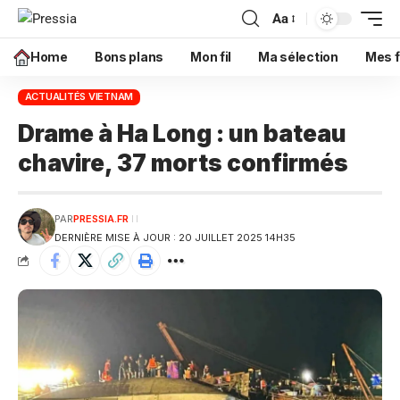
Aa
Home
Bons plans
Mon fil
Ma sélection
Mes f
ACTUALITÉS VIETNAM
Drame à Ha Long : un bateau
chavire, 37 morts confirmés
PAR
PRESSIA.FR
DERNIÈRE MISE À JOUR : 20 JUILLET 2025 14H35