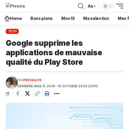
Aa
Home
Bons plans
Mon fil
Ma sélection
Mes f
TECH
Google supprime les
applications de mauvaise
qualité du Play Store
PAR
PRESSIA.FR
DERNIÈRE MISE À JOUR : 19 OCTOBRE 2024 22H10