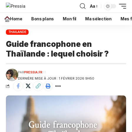
Aa
Home
Bons plans
Mon fil
Ma sélection
Mes f
THAILANDE
Guide francophone en
Thaïlande : lequel choisir ?
PAR
PRESSIA.FR
DERNIÈRE MISE À JOUR : 1 FÉVRIER 2026 9H50