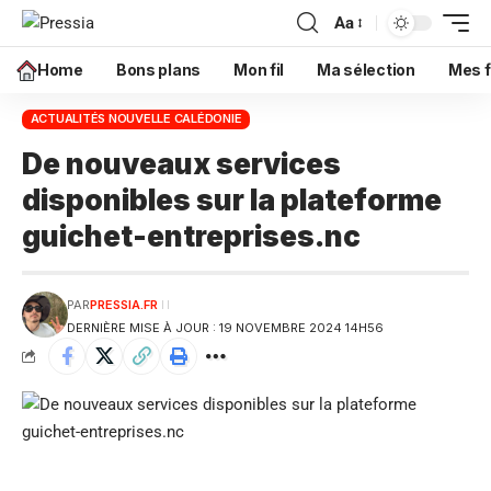
Aa
Home
Bons plans
Mon fil
Ma sélection
Mes f
ACTUALITÉS NOUVELLE CALÉDONIE
De nouveaux services
disponibles sur la plateforme
guichet-entreprises.nc
PAR
PRESSIA.FR
DERNIÈRE MISE À JOUR : 19 NOVEMBRE 2024 14H56