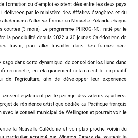
de formation ou d’emploi existent déjà entre les deux pays
 délivrées par le ministère des Affaires étangères et du
calédoniens d’aller se former en Nouvelle-Zélande chaque
s courtes (3 mois). Le programme PIIROG-NC, initié par le
fre la possibilité depuis 2022 à 30 jeunes Calédoniens de
ce travail, pour aller travailler dans des fermes néo-
visage dans cette dynamique, de consolider les liens dans
professionnelle, en élargissement notamment le dispositif
 de l’agriculture, afin de développer leur expérience
ns passent également par le partage des valeurs sportives,
n projet de résidence artistique dédiée au Pacifique français
avec le conseil municipal de Wellington et pourrait voir le
s entre la Nouvelle-Calédonie et son plus proche voisin du
out particulier exprimé par Winston Peters de soutenir la