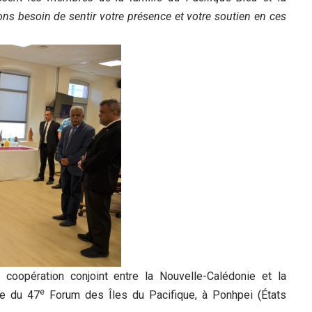
s besoin de sentir votre présence et votre soutien en ces
 coopération conjoint entre la Nouvelle-Calédonie et la
e
ge du 47
Forum des Îles du Pacifique, à Ponhpei (États